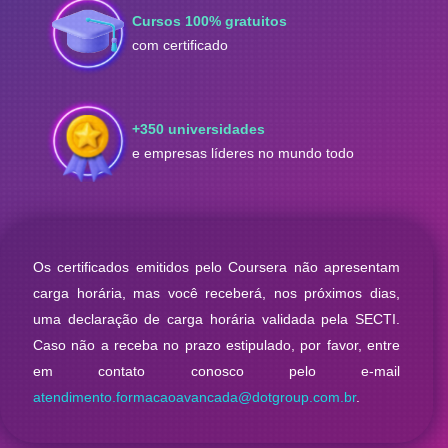
Cursos 100% gratuitos
O Formação Avançada é voltado apenas para pessoas que residem
no Espírito Santo
com certificado
Li e estou de acordo com as regras do Edital.
+350 universidades
Concordo em receber mensagens de comunicação via Email
ou WhatsApp.
e empresas líderes no mundo todo
Ao informar meus dados, eu concordo com a
Politica de
Privacidade
e o
Termos de Uso
.
Os certificados emitidos pelo Coursera não apresentam
carga horária, mas você receberá, nos próximos dias,
Quero avançar na minha carreira
uma declaração de carga horária validada pela SECTI.
Caso não a receba no prazo estipulado, por favor, entre
Sua inscrição não foi confirmada? Clique aqui.
em contato conosco pelo e-mail
atendimento.formacaoavancada@dotgroup.com.br
.