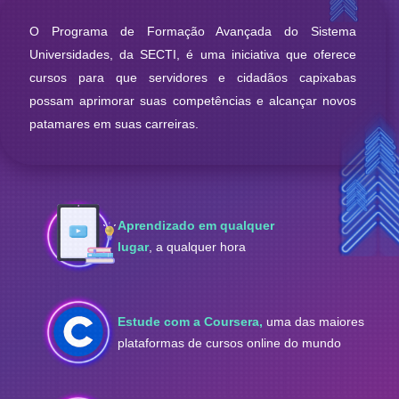
Modalidade da inscrição*
O Programa de Formação Avançada do Sistema
Selecione uma opção
Universidades, da SECTI, é uma iniciativa que oferece
cursos para que servidores e cidadãos capixabas
O que você quer estudar?
possam aprimorar suas competências e alcançar novos
Selecionar uma opção temática
patamares em suas carreiras.
Data de nascimento*
CPF*
Aprendizado em qualquer
lugar
, a qualquer hora
CEP*
Estude com a Coursera,
uma das maiores
plataformas de cursos online do mundo
Cidade*