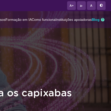
A+
a-
A
rsos
Formação em IA
Como funciona
Instituições apoiadoras
Blog
a os capixabas