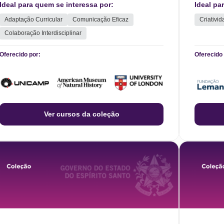
étnica, cultural e social nas salas de aula e em
tecnolog
Ideal para quem se interessa por:
Ideal pa
ambientes educacionais.
aprendiz
Adaptação Curricular
Comunicação Eficaz
Criativi
Colaboração Interdisciplinar
partir de
29/11/2024
Oferecido por:
Oferecido 
Ver cursos da coleção