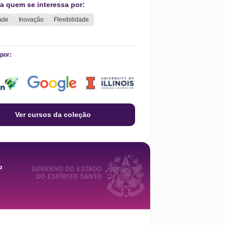
ias educacionais no processo de ensino-
ra quem se interessa por:
agem.
dade
Inovação
Flexibilidade
por:
Ver cursos da coleção