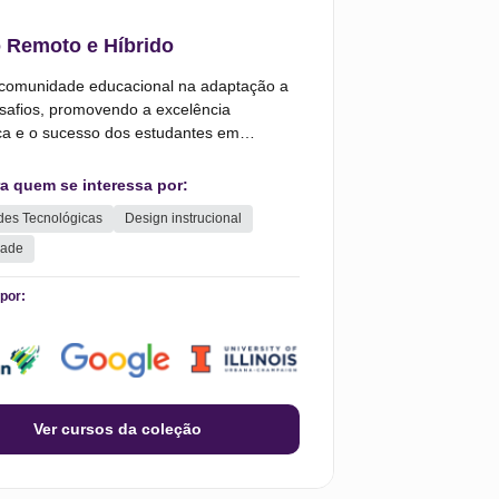
 Remoto e Híbrido
 comunidade educacional na adaptação a
safios, promovendo a excelência
a e o sucesso dos estudantes em
s de aprendizado variado e em constante
.
ra quem se interessa por:
des Tecnológicas
Design instrucional
dade
por:
Ver cursos da coleção