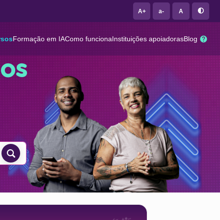
A+
a-
A
rsos
Formação em IA
Como funciona
Instituições apoiadoras
Blog
sos