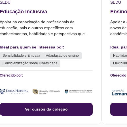
SEDU
SEDU
Educação Inclusiva
Ensino
Apoiar na capacitação de profissionais da
Apoiar a
educação, pais e outros específicos com
novos de
conhecimentos, habilidades e perspectivas que
acadêmic
permitem promover a inclusão de todos os
ambiente
estudantes, independentemente de suas
evolução
Ideal para quem se interessa por:
Ideal pa
características individuais, em ambientes
Sensibilidade e Empatia
Adaptação de ensino
Habilida
educacionais.
Conscientização sobre Diversidade
Flexibili
Oferecido por:
Oferecido 
Ver cursos da coleção