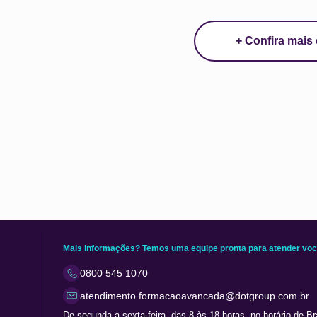
+ Confira mais
Mais informações? Temos uma equipe pronta para atender voc
0800 545 1070
atendimento.formacaoavancada@dotgroup.com.br
De segunda a sexta-feira, das 8 às 18 horas, no horário de Bra