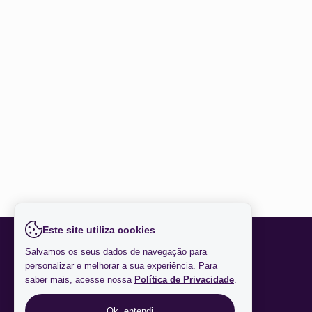
Insper
Serra
ITA
UFES
Johns Hopkins University
Kennesaw State University
Korea Advanced Institute of Science and
Technology
Laureate Education
Learn Quest
LearnQuest
Ludwig-Maximilians-Universität München (LMU)
Este site utiliza cookies
Faça parte do
Lund University
Salvamos os seus dados de navegação para
FORMAÇÃO AVANÇADA
personalizar e melhorar a sua experiência. Para
Macquarie University
saber mais, acesse nossa
Política de Privacidade
.
McMaster University
Ok, entendi