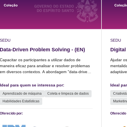
SEDU
SEDU
Data-Driven Problem Solving - (EN)
Digital
Capacitar os participantes a utilizar dados de
Ajudar o
maneira eficaz para analisar e resolver problemas
mentalida
em diversos contextos. A abordagem "data-driven"
adaptável
envolve coleta, análise e interpretação de dados
desafios 
para tomar decisões informadas.
Ideal para quem se interessa por:
Ideal pa
Aprendizado de máquina
Coleta e limpeza de dados
Criativi
Habilidades Estatísticas
Marketing
Oferecido por:
Oferecido 