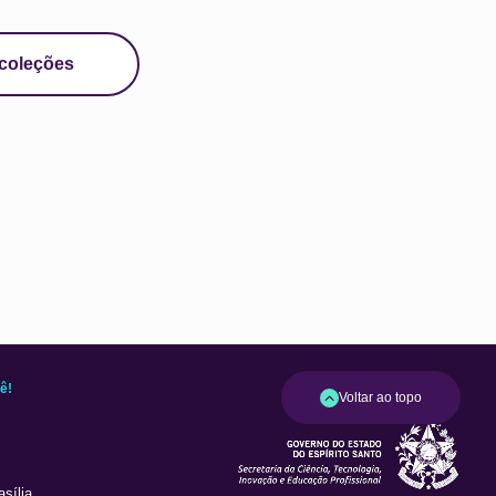
 coleções
ê!
Voltar ao topo
sília