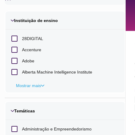
Instituição de ensino
28DIGITAL
Accenture
Adobe
Alberta Machine Intelligence Institute
Amazon Web Services
Mostrar mais
American Museum of Natural History
American Psychological Association
Temáticas
Aptly
Arizona State University
Administração e Empreendedorismo