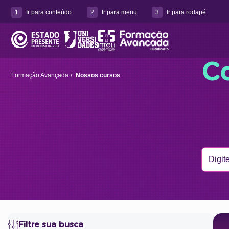
1
Ir para conteúdo
2
Ir para menu
3
Ir para rodapé
Co
Formação Avançada
Nossos cursos
Filtre sua busca